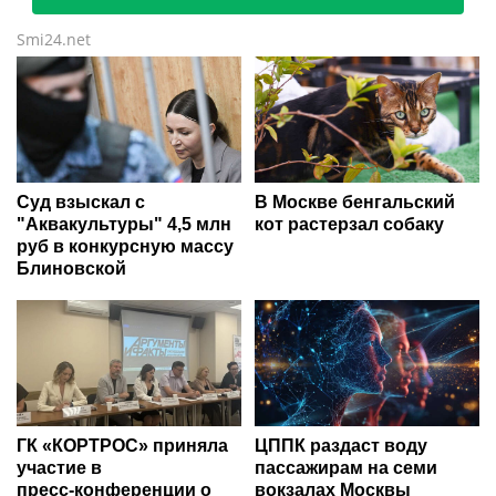
Smi24.net
Суд взыскал с
В Москве бенгальский
"Аквакультуры" 4,5 млн
кот растерзал собаку
руб в конкурсную массу
Блиновской
ГК «КОРТРОС» приняла
ЦППК раздаст воду
участие в
пассажирам на семи
пресс‑конференции о
вокзалах Москвы