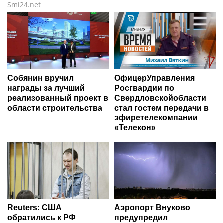
Smi24.net
Собянин вручил
ОфицерУправления
награды за лучший
Росгвардии по
реализованный проект в
Свердловскойобласти
области строительства
стал гостем передачи в
эфиретелекомпании
«Телекон»
Reuters: США
Аэропорт Внуково
обратились к РФ
предупредил