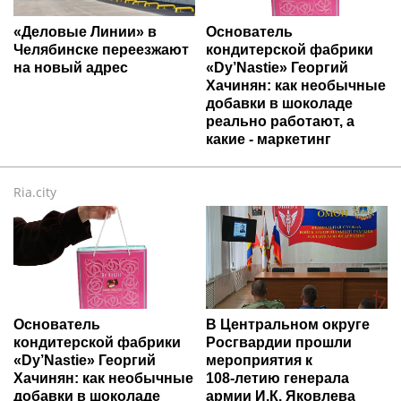
«Деловые Линии» в
Основатель
Челябинске переезжают
кондитерской фабрики
на новый адрес
«Dy’Nastie» Георгий
Хачинян: как необычные
добавки в шоколаде
реально работают, а
какие - маркетинг
Ria.city
Основатель
В Центральном округе
кондитерской фабрики
Росгвардии прошли
«Dy’Nastie» Георгий
мероприятия к
Хачинян: как необычные
108‑летию генерала
добавки в шоколаде
армии И.К. Яковлева