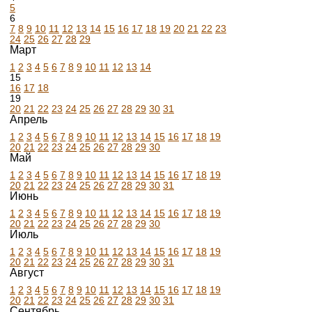
5
6
7
8
9
10
11
12
13
14
15
16
17
18
19
20
21
22
23
24
25
26
27
28
29
Март
1
2
3
4
5
6
7
8
9
10
11
12
13
14
15
16
17
18
19
20
21
22
23
24
25
26
27
28
29
30
31
Апрель
1
2
3
4
5
6
7
8
9
10
11
12
13
14
15
16
17
18
19
20
21
22
23
24
25
26
27
28
29
30
Май
1
2
3
4
5
6
7
8
9
10
11
12
13
14
15
16
17
18
19
20
21
22
23
24
25
26
27
28
29
30
31
Июнь
1
2
3
4
5
6
7
8
9
10
11
12
13
14
15
16
17
18
19
20
21
22
23
24
25
26
27
28
29
30
Июль
1
2
3
4
5
6
7
8
9
10
11
12
13
14
15
16
17
18
19
20
21
22
23
24
25
26
27
28
29
30
31
Август
1
2
3
4
5
6
7
8
9
10
11
12
13
14
15
16
17
18
19
20
21
22
23
24
25
26
27
28
29
30
31
Сентябрь