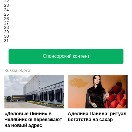
22
23
24
25
26
27
28
29
30
31
Спонсорский контент
Russia24.pro
«Деловые Линии» в
Аделина Панина: ритуал
Челябинске переезжают
богатства на сахар
на новый адрес