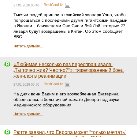
BestGoal.tv
27.01.2026 05:40
Тысячи людей пришли в токийский зоопарк Уэно, чтобы
попрощаться с последними двумя гигантскими пандами
в Японии – близнецами Сяо Сяо и Лэй Лэй, которые 27
января будут возвращены в Китай. Об этом сообщает
BBC.
Читать дальше...
«Любимая несколько раз переспрашивала:
„Ты точно жив? Честно?“»: тяжелораненый боец
женился в реанимации
BestGoal.tv
27.01.2026 05:30
На днях воин Вадим и его возлюбленная Екатерина
обвенчались в больничной палате Днепра под звуки
медицинского оборудования
Читать дальше...
Рютте заявил, что Европа может “только мечтать”