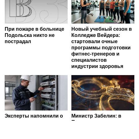
При пожаре в больнице
Новый учебный сезон в
Подольска никто не
Колледже Вейдера:
пострадал
стартовали очные
программы подготовки
фитнес-тренеров и
специалистов
индустрии здоровья
Эксперты напомнили о
Министр Забелин: в
важности проверки
Подольске
электросетей перед
ликвидировали
вводом зданий в
задымление в больнице