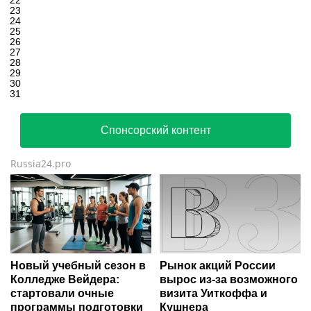
22
23
24
25
26
27
28
29
30
31
Спонсорский контент
Russia24.pro
Новый учебный сезон в
Рынок акций России
Колледже Вейдера:
вырос из-за возможного
стартовали очные
визита Уиткоффа и
программы подготовки
Кушнера