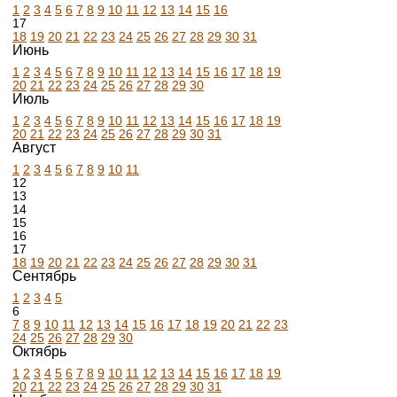
1
2
3
4
5
6
7
8
9
10
11
12
13
14
15
16
17
18
19
20
21
22
23
24
25
26
27
28
29
30
31
Июнь
1
2
3
4
5
6
7
8
9
10
11
12
13
14
15
16
17
18
19
20
21
22
23
24
25
26
27
28
29
30
Июль
1
2
3
4
5
6
7
8
9
10
11
12
13
14
15
16
17
18
19
20
21
22
23
24
25
26
27
28
29
30
31
Август
1
2
3
4
5
6
7
8
9
10
11
12
13
14
15
16
17
18
19
20
21
22
23
24
25
26
27
28
29
30
31
Сентябрь
1
2
3
4
5
6
7
8
9
10
11
12
13
14
15
16
17
18
19
20
21
22
23
24
25
26
27
28
29
30
Октябрь
1
2
3
4
5
6
7
8
9
10
11
12
13
14
15
16
17
18
19
20
21
22
23
24
25
26
27
28
29
30
31