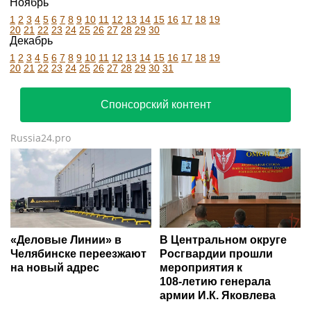
Ноябрь
1
2
3
4
5
6
7
8
9
10
11
12
13
14
15
16
17
18
19
20
21
22
23
24
25
26
27
28
29
30
Декабрь
1
2
3
4
5
6
7
8
9
10
11
12
13
14
15
16
17
18
19
20
21
22
23
24
25
26
27
28
29
30
31
Спонсорский контент
Russia24.pro
«Деловые Линии» в
В Центральном округе
Челябинске переезжают
Росгвардии прошли
на новый адрес
мероприятия к
108‑летию генерала
армии И.К. Яковлева