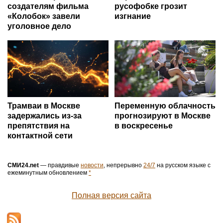
создателям фильма
русофобке грозит
«Колобок» завели
изгнание
уголовное дело
Трамваи в Москве
Переменную облачность
задержались из-за
прогнозируют в Москве
препятствия на
в воскресенье
контактной сети
СМИ24.net
— правдивые
новости
, непрерывно
24/7
на русском языке с
ежеминутным обновлением
*
Полная версия сайта