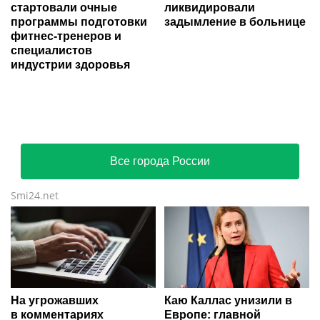
стартовали очные
ликвидировали
программы подготовки
задымление в больнице
фитнес-тренеров и
специалистов
индустрии здоровья
Все города России
Smi24.net
На угрожавших
Каю Каллас унизили в
в комментариях
Европе: главной