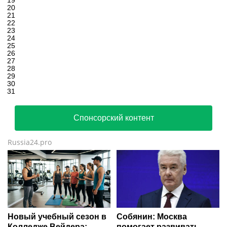
19
20
21
22
23
24
25
26
27
28
29
30
31
Спонсорский контент
Russia24.pro
Новый учебный сезон в
Собянин: Москва
Колледже Вейдера:
помогает развивать