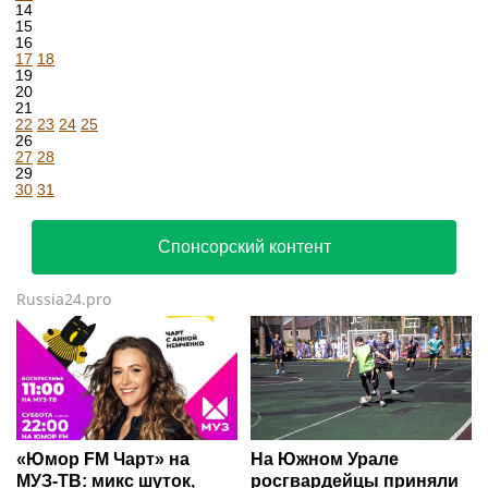
14
15
16
17
18
19
20
21
22
23
24
25
26
27
28
29
30
31
Спонсорский контент
Russia24.pro
«Юмор FM Чарт» на
На Южном Урале
МУЗ‑ТВ: микс шуток,
росгвардейцы приняли