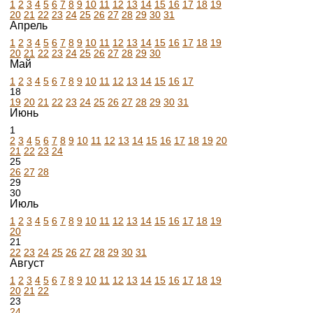
1
2
3
4
5
6
7
8
9
10
11
12
13
14
15
16
17
18
19
20
21
22
23
24
25
26
27
28
29
30
31
Апрель
1
2
3
4
5
6
7
8
9
10
11
12
13
14
15
16
17
18
19
20
21
22
23
24
25
26
27
28
29
30
Май
1
2
3
4
5
6
7
8
9
10
11
12
13
14
15
16
17
18
19
20
21
22
23
24
25
26
27
28
29
30
31
Июнь
1
2
3
4
5
6
7
8
9
10
11
12
13
14
15
16
17
18
19
20
21
22
23
24
25
26
27
28
29
30
Июль
1
2
3
4
5
6
7
8
9
10
11
12
13
14
15
16
17
18
19
20
21
22
23
24
25
26
27
28
29
30
31
Август
1
2
3
4
5
6
7
8
9
10
11
12
13
14
15
16
17
18
19
20
21
22
23
24