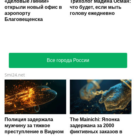
«Деловые Линии»
Трихолог Мадина Осман:
открыли новый офис в
что будет, если мыть
аэропорту
голову ежедневно
Благовещенска
Все города России
Smi24.net
Полиция задержала
The Mainichi: Японка
мужчину за тяжкое
задержана за 2000
преступление в Видном
фиктивных заказов в