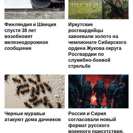
Минобороны: ПВО
Ульянов: Обвинения в
сбили 153 дрона над
адрес России
Россией за ночь 9
показывают неуважение
августа
властей Франции к
народу
Росгвардейцы провели
"Спартак" и "Краснодар"
патриотическое занятие
объявили стартовые
для детей на Поклонной
составы на матч 3-го
горе в Москве (видео)
тура РПЛ