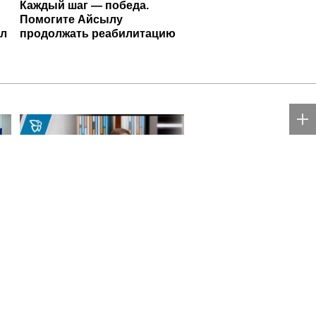
Каждый шаг — победа.
Помогите Айсылу
ал
продолжать реабилитацию
Офицер Управления
Росгвардии по
Свердловской области стал
гостем передачи в эфире
телекомпании «Телекон»