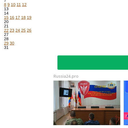
7
8
9
10
11
12
13
14
15
16
17
18
19
20
21
22
23
24
25
26
27
28
29
30
31
Russia24.pro