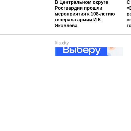
В Центральном округе
С
Росгвардии прошли
«
мероприятия к 108‑летию
р
генерала армии И.К.
с
Яковлева
г
Ria.city
С наличными в наличии.
К
«Выберу.ру» составил
П
рейтинг кредитных карт для
п
снятия денег за июль 2026
года