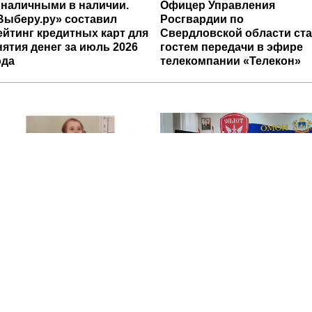
 наличными в наличии.
Офицер Управления
Выберу.ру» составил
Росгвардии по
ейтинг кредитных карт для
Свердловской области ст
нятия денег за июль 2026
гостем передачи в эфире
ода
телекомпании «Телекон»
аждый шаг — победа.
В Центральном округе
омогите Айсылу
Росгвардии прошли
родолжать реабилитацию
мероприятия к 108‑летию
генерала армии И.К.
Яковлева