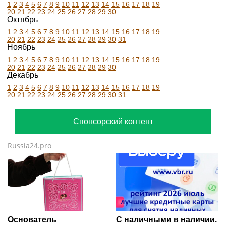
1
2
3
4
5
6
7
8
9
10
11
12
13
14
15
16
17
18
19
20
21
22
23
24
25
26
27
28
29
30
Октябрь
1
2
3
4
5
6
7
8
9
10
11
12
13
14
15
16
17
18
19
20
21
22
23
24
25
26
27
28
29
30
31
Ноябрь
1
2
3
4
5
6
7
8
9
10
11
12
13
14
15
16
17
18
19
20
21
22
23
24
25
26
27
28
29
30
Декабрь
1
2
3
4
5
6
7
8
9
10
11
12
13
14
15
16
17
18
19
20
21
22
23
24
25
26
27
28
29
30
31
Спонсорский контент
Russia24.pro
Основатель
С наличными в наличии.