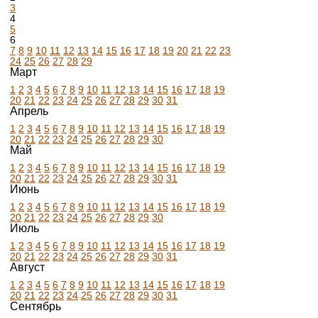
3
4
5
6
7
8
9
10
11
12
13
14
15
16
17
18
19
20
21
22
23
24
25
26
27
28
29
Март
1
2
3
4
5
6
7
8
9
10
11
12
13
14
15
16
17
18
19
20
21
22
23
24
25
26
27
28
29
30
31
Апрель
1
2
3
4
5
6
7
8
9
10
11
12
13
14
15
16
17
18
19
20
21
22
23
24
25
26
27
28
29
30
Май
1
2
3
4
5
6
7
8
9
10
11
12
13
14
15
16
17
18
19
20
21
22
23
24
25
26
27
28
29
30
31
Июнь
1
2
3
4
5
6
7
8
9
10
11
12
13
14
15
16
17
18
19
20
21
22
23
24
25
26
27
28
29
30
Июль
1
2
3
4
5
6
7
8
9
10
11
12
13
14
15
16
17
18
19
20
21
22
23
24
25
26
27
28
29
30
31
Август
1
2
3
4
5
6
7
8
9
10
11
12
13
14
15
16
17
18
19
20
21
22
23
24
25
26
27
28
29
30
31
Сентябрь