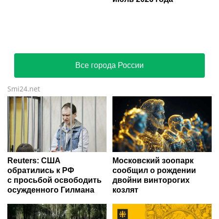
Все города России
Smi24.net
Reuters: США
Московский зоопарк
обратились к РФ
сообщил о рождении
с просьбой освободить
двойни винторогих
осужденного Гилмана
козлят