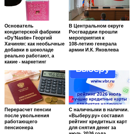
Основатель
В Центральном округе
кондитерской фабрики
Росгвардии прошли
«Dy’Nastie» Георгий
мероприятия к
Хачинян: как необычные
108‑летию генерала
добавки в шоколаде
армии И.К. Яковлева
реально работают, а
какие - маркетинг
Перерасчет пенсии
С наличными в наличии.
после увольнения
«Выберу.ру» составил
работающего
рейтинг кредитных карт
пенсионера
для снятия денег за
июль 2026 года