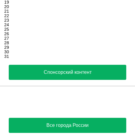
19
20
21
22
23
24
25
26
27
28
29
30
31
Спонсорский контент
Все города России