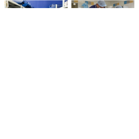
Супругов из
Докторское знание. Сын
Подмосковья осудят за
великого врача Олега
посылку с сюрпризом в
Филатова продолжает
Томск
его дело
Синоптики
Назло Москве спалю
предупредили
страну. В ЕС страдают
москвичей о жаркой
без техники РФ для
погоде и дождях с
тушения пожаров
грозой 6 августа