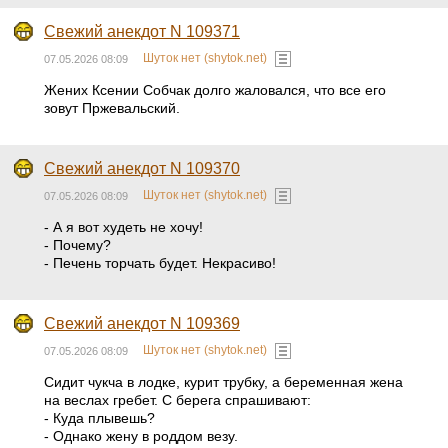
Свежий анекдот N 109371
Шуток нет (shytok.net)
07.05.2026 08:09
Жених Ксении Собчак долго жаловался, что все его
зовут Пржевальский.
Свежий анекдот N 109370
Шуток нет (shytok.net)
07.05.2026 08:09
- А я вот худеть не хочу!
- Почему?
- Печень торчать будет. Некрасиво!
Свежий анекдот N 109369
Шуток нет (shytok.net)
07.05.2026 08:09
Сидит чукча в лодке, курит трубку, а беременная жена
на веслах гребет. С берега спрашивают:
- Куда плывешь?
- Однако жену в роддом везу.