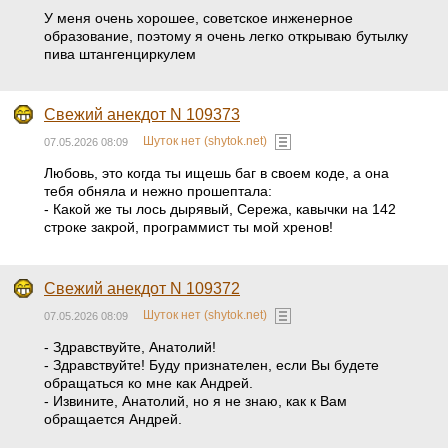
У меня очень хорошее, советское инженерное
образование, поэтому я очень легко открываю бутылку
пива штангенциркулем
Свежий анекдот N 109373
Шуток нет (shytok.net)
07.05.2026 08:09
Любовь, это когда ты ищешь баг в своем коде, а она
тебя обняла и нежно прошептала:
- Какой же ты лось дырявый, Сережа, кавычки на 142
строке закрой, программист ты мой хренов!
Свежий анекдот N 109372
Шуток нет (shytok.net)
07.05.2026 08:09
- Здравствуйте, Анатолий!
- Здравствуйте! Буду признателен, если Вы будете
обращаться ко мне как Андрей.
- Извините, Анатолий, но я не знаю, как к Вам
обращается Андрей.