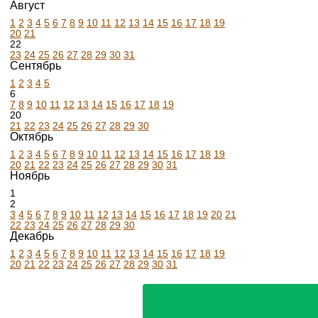
Август
1
2
3
4
5
6
7
8
9
10
11
12
13
14
15
16
17
18
19
20
21
22
23
24
25
26
27
28
29
30
31
Сентябрь
1
2
3
4
5
6
7
8
9
10
11
12
13
14
15
16
17
18
19
20
21
22
23
24
25
26
27
28
29
30
Октябрь
1
2
3
4
5
6
7
8
9
10
11
12
13
14
15
16
17
18
19
20
21
22
23
24
25
26
27
28
29
30
31
Ноябрь
1
2
3
4
5
6
7
8
9
10
11
12
13
14
15
16
17
18
19
20
21
22
23
24
25
26
27
28
29
30
Декабрь
1
2
3
4
5
6
7
8
9
10
11
12
13
14
15
16
17
18
19
20
21
22
23
24
25
26
27
28
29
30
31