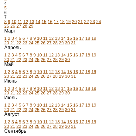
4
5
6
7
8
9
10
11
12
13
14
15
16
17
18
19
20
21
22
23
24
25
26
27
28
29
Март
1
2
3
4
5
6
7
8
9
10
11
12
13
14
15
16
17
18
19
20
21
22
23
24
25
26
27
28
29
30
31
Апрель
1
2
3
4
5
6
7
8
9
10
11
12
13
14
15
16
17
18
19
20
21
22
23
24
25
26
27
28
29
30
Май
1
2
3
4
5
6
7
8
9
10
11
12
13
14
15
16
17
18
19
20
21
22
23
24
25
26
27
28
29
30
31
Июнь
1
2
3
4
5
6
7
8
9
10
11
12
13
14
15
16
17
18
19
20
21
22
23
24
25
26
27
28
29
30
Июль
1
2
3
4
5
6
7
8
9
10
11
12
13
14
15
16
17
18
19
20
21
22
23
24
25
26
27
28
29
30
31
Август
1
2
3
4
5
6
7
8
9
10
11
12
13
14
15
16
17
18
19
20
21
22
23
24
25
26
27
28
29
30
31
Сентябрь