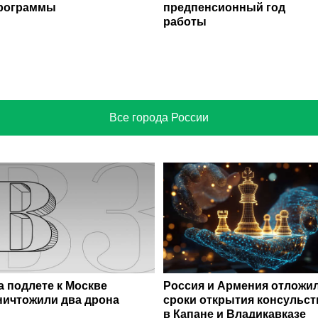
рограммы
предпенсионный год
работы
Все города России
а подлете к Москве
Россия и Армения отложи
ничтожили два дрона
сроки открытия консульст
в Капане и Владикавказе