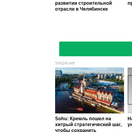
развитии строительной
п
отрасли в Челябинске
Smi24.net
Sohu: Кремль пошел на
Н
хитрый стратегический шаг,
у
чтобы сохранить