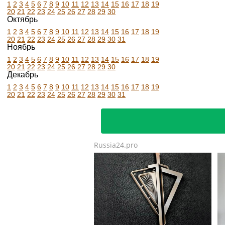
1
2
3
4
5
6
7
8
9
10
11
12
13
14
15
16
17
18
19
20
21
22
23
24
25
26
27
28
29
30
Октябрь
1
2
3
4
5
6
7
8
9
10
11
12
13
14
15
16
17
18
19
20
21
22
23
24
25
26
27
28
29
30
31
Ноябрь
1
2
3
4
5
6
7
8
9
10
11
12
13
14
15
16
17
18
19
20
21
22
23
24
25
26
27
28
29
30
Декабрь
1
2
3
4
5
6
7
8
9
10
11
12
13
14
15
16
17
18
19
20
21
22
23
24
25
26
27
28
29
30
31
Russia24.pro