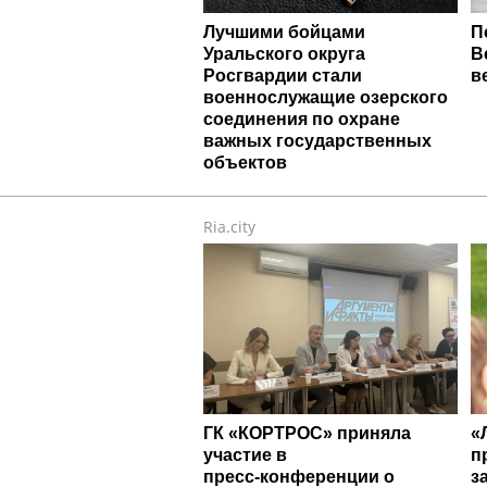
Лучшими бойцами
П
Уральского округа
В
Росгвардии стали
в
военнослужащие озерского
соединения по охране
важных государственных
объектов
Ria.city
ГК «КОРТРОС» приняла
«
участие в
п
пресс‑конференции о
з