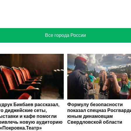
Все города России
удрук Бикбаев рассказал,
Формулу безопасности
то диджейские сеты,
показал спецназ Росгвард
ыставки и кафе помогли
юным динамовцам
ривлечь новую аудиторию
Свердловской области
 «Покровка.Театр»