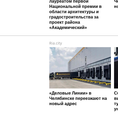
лауреатом первой
Ч
Национальной премии в
н
области архитектуры и
градостроительства за
проект района
«Академический»
Ria.city
«Деловые Линии» в
С
Челябинске переезжают на
в
новый адрес
т
у