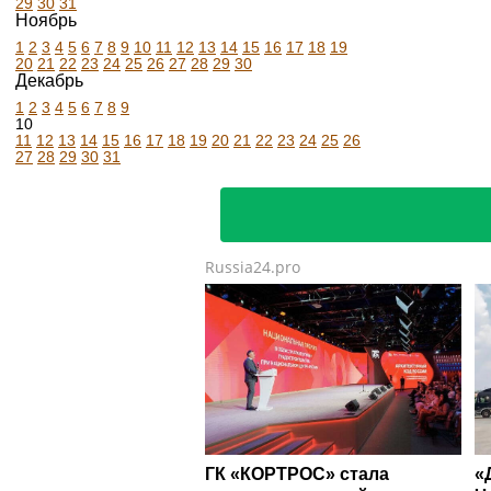
29
30
31
Ноябрь
1
2
3
4
5
6
7
8
9
10
11
12
13
14
15
16
17
18
19
20
21
22
23
24
25
26
27
28
29
30
Декабрь
1
2
3
4
5
6
7
8
9
10
11
12
13
14
15
16
17
18
19
20
21
22
23
24
25
26
27
28
29
30
31
Russia24.pro
ГК «КОРТРОС» стала
«