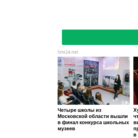
Smi24.net
Четыре школы из
Х
Московской области вышли
ч
в финал конкурса школьных
в
музеев
п
в