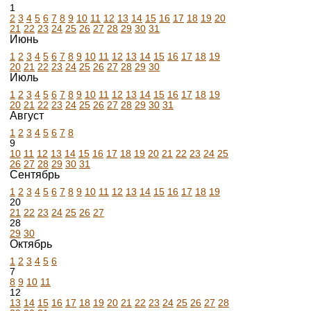
1
2
3
4
5
6
7
8
9
10
11
12
13
14
15
16
17
18
19
20
21
22
23
24
25
26
27
28
29
30
31
Июнь
1
2
3
4
5
6
7
8
9
10
11
12
13
14
15
16
17
18
19
20
21
22
23
24
25
26
27
28
29
30
Июль
1
2
3
4
5
6
7
8
9
10
11
12
13
14
15
16
17
18
19
20
21
22
23
24
25
26
27
28
29
30
31
Август
1
2
3
4
5
6
7
8
9
10
11
12
13
14
15
16
17
18
19
20
21
22
23
24
25
26
27
28
29
30
31
Сентябрь
1
2
3
4
5
6
7
8
9
10
11
12
13
14
15
16
17
18
19
20
21
22
23
24
25
26
27
28
29
30
Октябрь
1
2
3
4
5
6
7
8
9
10
11
12
13
14
15
16
17
18
19
20
21
22
23
24
25
26
27
28