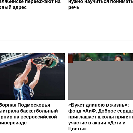
елябинске переезжают на
нужно научиться понимат
овый адрес
речь
борная Подмосковья
«Букет длиною в жизнь»:
ыиграла баскетбольный
фонд «АиФ. Доброе сердц
урнир на всероссийской
приглашает школы принят
ниверсиаде
участие в акции «Дети и
Цветы»