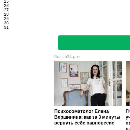
25
26
27
28
29
30
31
Russia24.pro
Психосоматолог Елена
Г
Вершинина: как за 3 минуты
у
вернуть себе равновесие
п
р