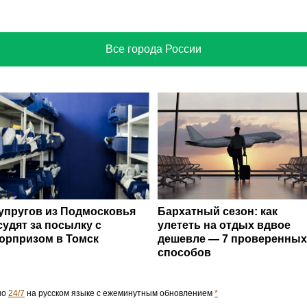
Все города России
упругов из Подмосковья
Бархатный сезон: как
судят за посылку с
улететь на отдых вдвое
юрпризом в Томск
дешевле — 7 проверенных
способов
но
24/7
на русском языке с ежеминутным обновлением
*