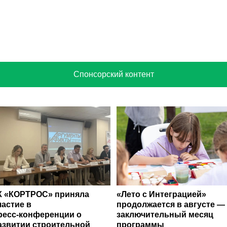
Спонсорский контент
К «КОРТРОС» приняла
«Лето с Интеграцией»
частие в
продолжается в августе —
ресс‑конференции о
заключительный месяц
азвитии строительной
программы