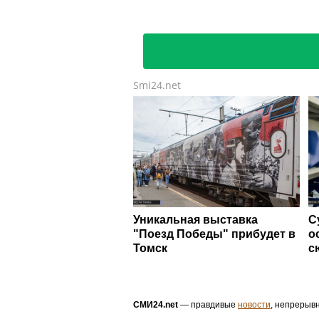
Smi24.net
Уникальная выставка
С
"Поезд Победы" прибудет в
о
Томск
с
СМИ24.net
— правдивые
новости
, непрерыв