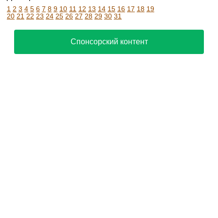
1
2
3
4
5
6
7
8
9
10
11
12
13
14
15
16
17
18
19
20
21
22
23
24
25
26
27
28
29
30
31
Спонсорский контент
Russia24.pro
Собянин: Москва
Эксперты напомнили о
помогает развивать
важности проверки
транспортное
электросетей перед
машиностроение по
вводом зданий в
всей России
эксплуатацию