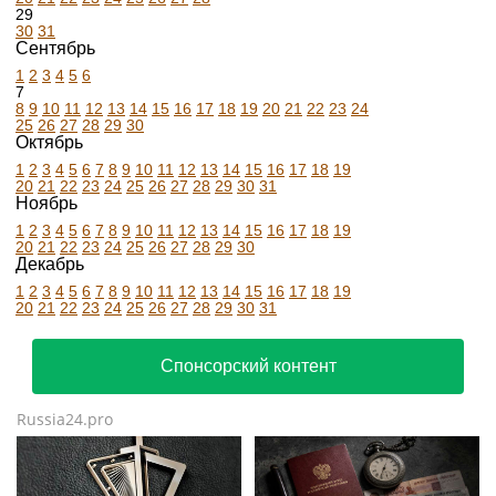
29
30
31
Сентябрь
1
2
3
4
5
6
7
8
9
10
11
12
13
14
15
16
17
18
19
20
21
22
23
24
25
26
27
28
29
30
Октябрь
1
2
3
4
5
6
7
8
9
10
11
12
13
14
15
16
17
18
19
20
21
22
23
24
25
26
27
28
29
30
31
Ноябрь
1
2
3
4
5
6
7
8
9
10
11
12
13
14
15
16
17
18
19
20
21
22
23
24
25
26
27
28
29
30
Декабрь
1
2
3
4
5
6
7
8
9
10
11
12
13
14
15
16
17
18
19
20
21
22
23
24
25
26
27
28
29
30
31
Спонсорский контент
Russia24.pro