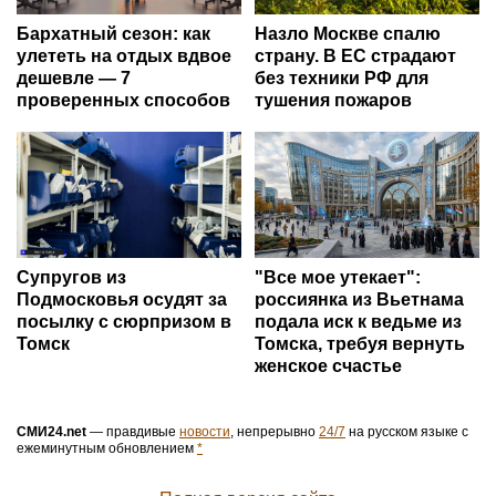
Бархатный сезон: как
Назло Москве спалю
улететь на отдых вдвое
страну. В ЕС страдают
дешевле — 7
без техники РФ для
проверенных способов
тушения пожаров
Супругов из
"Все мое утекает":
Подмосковья осудят за
россиянка из Вьетнама
посылку с сюрпризом в
подала иск к ведьме из
Томск
Томска, требуя вернуть
женское счастье
СМИ24.net
— правдивые
новости
, непрерывно
24/7
на русском языке с
ежеминутным обновлением
*