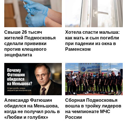
Свыше 26 тысяч
Хотела спасти малыша:
жителей Подмосковья
как мать и сын погибли
сделали прививки
при падении из окна в
против клещевого
Раменском
энцефалита
Александр Фатюшин
Сборная Подмосковья
обиделся на Меньшова,
вошла в тройку лидеров
когда не получил роль в
на чемпионате МЧС
«Любви и голубях»
России