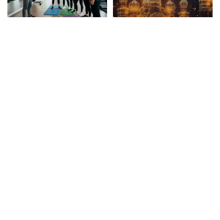
Новый учебный сезон в
Игорь Бутман планирует
Колледже Вейдера:
концерты в Бразилии и
стартовали очные
Никарагуа в этом году
программы подготовки
фитнес-тренеров и
специалистов
индустрии здоровья
Суд обязал москвича
Столичный ОМОН
выплатить 654 тыс.
«Авангард» определил
рублей за устроенный
лучших в рукопашном
кошкой потоп
бою