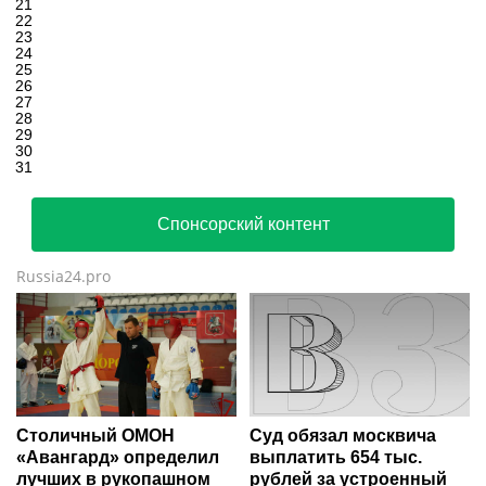
21
22
23
24
25
26
27
28
29
30
31
Спонсорский контент
Russia24.pro
Столичный ОМОН
Суд обязал москвича
«Авангард» определил
выплатить 654 тыс.
лучших в рукопашном
рублей за устроенный