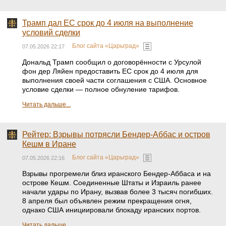
Трамп дал ЕС срок до 4 июля на выполнение
условий сделки
Блог сайта «Царьград»
07.05.2026 22:17
Дональд Трамп сообщил о договорённости с Урсулой
фон дер Ляйен предоставить ЕС срок до 4 июля для
выполнения своей части соглашения с США. Основное
условие сделки — полное обнуление тарифов.
Читать дальше...
Рейтер: Взрывы потрясли Бендер-Аббас и остров
Кешм в Иране
Блог сайта «Царьград»
07.05.2026 22:16
Взрывы прогремели близ иранского Бендер-Аббаса и на
острове Кешм. Соединенные Штаты и Израиль ранее
начали удары по Ирану, вызвав более 3 тысяч погибших.
8 апреля был объявлен режим прекращения огня,
однако США инициировали блокаду иранских портов.
Читать дальше...