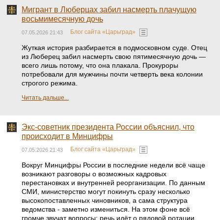
Мигрант в Люберцах забил насмерть плачущую
восьмимесячную дочь
Блог сайта «Царьград»
07.05.2026 21:43
Жуткая история разбирается в подмосковном суде. Отец
из Люберец забил насмерть свою пятимесячную дочь —
всего лишь потому, что она плакала. Прокуроры
потребовали для мужчины почти четверть века колонии
строгого режима.
Читать дальше...
Экс-советник президента России объяснил, что
происходит в Минцифры
Блог сайта «Царьград»
07.05.2026 21:43
Вокруг Минцифры России в последние недели всё чаще
возникают разговоры о возможных кадровых
перестановках и внутренней реорганизации. По данным
СМИ, министерство могут покинуть сразу несколько
высокопоставленных чиновников, а сама структура
ведомства - заметно измениться. На этом фоне всё
громче звучат вопросы: речь идёт о рядовой ротации