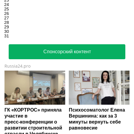
23
24
25
26
27
28
29
30
31
Спонсорский контент
Russia24.pro
ГК «КОРТРОС» приняла
Психосоматолог Елена
участие в
Вершинина: как за 3
пресс‑конференции о
минуты вернуть себе
развитии строительной
равновесие
отрасли в Челябинске