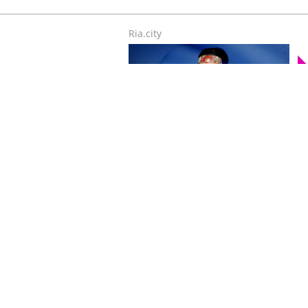
Ria.city
Певица SYUZANNA
«
(Сюзанна Грамагина): как
м
перестать волноваться и
п
начать говорить спокойно