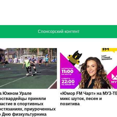
Спонсорский контент
а Южном Урале
«Юмор FM Чарт» на МУЗ‑Т
осгвардейцы приняли
микс шуток, песен и
частие в спортивных
позитива
остязаниях, приуроченных
о Дню физкультурника