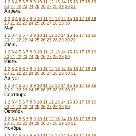
1
2
3
4
5
6
7
8
9
10
11
12
13
14
15
16
17
18
19
20
21
22
23
24
25
26
27
28
29
30
31
Апрель
1
2
3
4
5
6
7
8
9
10
11
12
13
14
15
16
17
18
19
20
21
22
23
24
25
26
27
28
29
30
Май
1
2
3
4
5
6
7
8
9
10
11
12
13
14
15
16
17
18
19
20
21
22
23
24
25
26
27
28
29
30
31
Июнь
1
2
3
4
5
6
7
8
9
10
11
12
13
14
15
16
17
18
19
20
21
22
23
24
25
26
27
28
29
30
Июль
1
2
3
4
5
6
7
8
9
10
11
12
13
14
15
16
17
18
19
20
21
22
23
24
25
26
27
28
29
30
31
Август
1
2
3
4
5
6
7
8
9
10
11
12
13
14
15
16
17
18
19
20
21
22
23
24
25
26
27
28
29
30
31
Сентябрь
1
2
3
4
5
6
7
8
9
10
11
12
13
14
15
16
17
18
19
20
21
22
23
24
25
26
27
28
29
30
Октябрь
1
2
3
4
5
6
7
8
9
10
11
12
13
14
15
16
17
18
19
20
21
22
23
24
25
26
27
28
29
30
31
Ноябрь
1
2
3
4
5
6
7
8
9
10
11
12
13
14
15
16
17
18
19