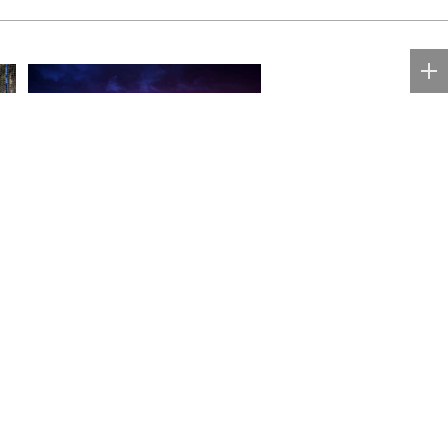
Суд взыскал с Игоря
Акинфеева долги за
коммунальные услуги
ых