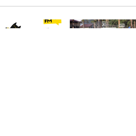
Юмор FM Чарт» на МУЗ‑ТВ:
На Южном Урале
икс шуток, песен и
росгвардейцы приняли
озитива
участие в спортивных
состязаниях, приуроченн
ко Дню физкультурника