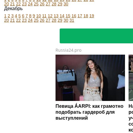
20
21
22
23
24
25
26
27
28
29
30
Декабрь
1
2
3
4
5
6
7
8
9
10
11
12
13
14
15
16
17
18
19
20
21
22
23
24
25
26
27
28
29
30
31
Russia24.pro
Певица ÁARPI: как грамотно
Н
подобрать гардероб для
р
выступлений
у
с
к