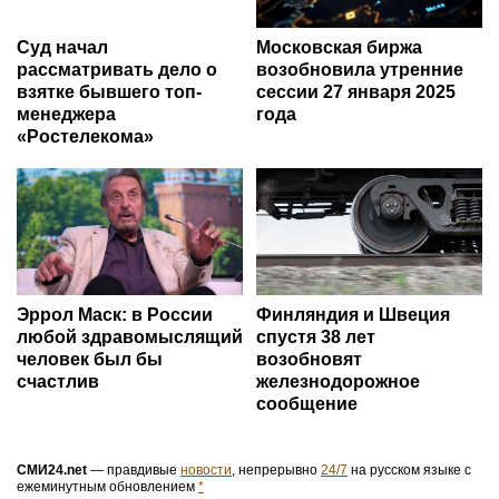
Суд начал
Московская биржа
рассматривать дело о
возобновила утренние
взятке бывшего топ-
сессии 27 января 2025
менеджера
года
«Ростелекома»
Эррол Маск: в России
Финляндия и Швеция
любой здравомыслящий
спустя 38 лет
человек был бы
возобновят
счастлив
железнодорожное
сообщение
СМИ24.net
— правдивые
новости
, непрерывно
24/7
на русском языке с
ежеминутным обновлением
*