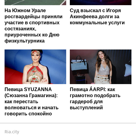
На Южном Урале
Суд взыскал с Игоря
росгвардейцы приняли
Акинфеева долги за
участие в спортивных
коммунальные услуги
состязаниях,
приуроченных ко Дню
физкультурника
Певица SYUZANNA
Певица ÁARPI: как
(Сюзанна Грамагина):
грамотно подобрать
как перестать
гардероб для
волноваться и начать
выступлений
говорить спокойно
Ria.city