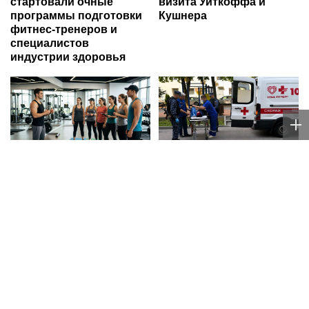
стартовали очные
визита Уиткоффа и
программы подготовки
Кушнера
фитнес-тренеров и
специалистов
индустрии здоровья
Новый учебный сезон в
В Москве росгвардейцы
Колледже Вейдера:
оказали помощь
стартовали очные
медикам и девушке с
программы подготовки
ограниченными
фитнес-тренеров и
возможностями
специалистов
здоровья (видео)
индустрии здоровья
Ria.city