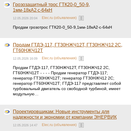
Грозозащитный трос ГТК20-0_50-9,
1мм-18кА2·с-64кН
Elec.ru (объявления)
12.05.2026 20:04
Продам грозотрос ГТК20-0_50-9,1мм-18кА2·с-64кН
Продам ГТДЭ-117, ГТ30НЖЧ12Т, ГТ30НЖЧ12 2С,
ГТ60НЖЧ12Т
Elec.ru (объявления)
12.05.2026 16:09
Продам ГТДЭ-117, ГТ30НЖЧ12Т, ГТ30НЖЧ12 2С,
ГТ60НЖЧ12Т - - - - Продам генератор ГТДЭ-117;
генератор ГТ30НЖЧ12Т; генератор ГТ30НЖЧ12 2С;
генератор ГТ60НЖЧ12Т; ГТДЭ-117 представляет собой
турбовальный двигатель со свободной турбиной, имеет
модульную…
Проектировщикам: Новые инструменты для
надежности и экономии от компании ЭНЕРВИК
Elec.ru (объявления)
12.05.2026 14:47