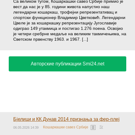
Са великoм тугом, Кошаркашки савез Србије примио је
вест да нас је у 85. години живота напустио наш
легендарни кошаркаш, трофејни репрезентативац и
спортски функционер Владимир Цветковић. Легендарни
Цвеле је за кошаркашку репрезентацију Југославије
одиграо 149 утакмица и постигао 1.276 поена. Освојио
је четири сребрне медаље на великим такмичењима, на
Светском првенству 1963. и 1967. [...]
Авторские публикации Smi24.net
Бјелици и КК Дунав 2014 признања за фер-плеј
Sr
Кошаркашки савез Србије
06.05.2026 14:39