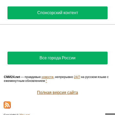
Спонсорский контент
Все города России
СМИ24.net
— правдивые
новости
, непрерывно
24/7
на русском языке с
ежеминутным обновлением
*
Полная версия сайта