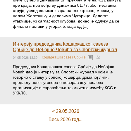
Меге Супер и Динамика БГ прекинута је на 4:21 минута
пре краја, при вођству Динамика 81:77, због нестанка
струје, услед великог квара на електричној мрежи, у
целом Железнику и деловима Чукарице. Делегат
утакмице, уз сагласност клубова, донео је одлуку да се
финале настави у уторак 5. маја од [...]
Интервју председника Кошаркашког савеза
Србије др Небојше Човића за Спортски журнал
Sr
Кошаркашки савез Србије
04.05.2026 13:39
Председник Кошаркашког савеза Србије др Небојша
Човић дао је интервју за Спортски журнал у којем је
говорио о стању у српској кошарци, домаћој лиги,
предлогу новог уговора о поверавању послова
организације и спровођења такмичења између КСС и
УККЛС.
< 29.05.2026
Весь 2026 год...