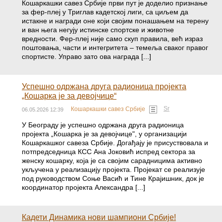
Кошаркашки савез Србије први пут је доделио признање
за фер-плеј у Триглав кадетској лиги, са циљем да
истакне и награди оне који својим понашањем на терену
и ван њега негују истинске спортске и животне
вредности. Фер-плеј није само скуп правила, већ израз
поштовања, части и интегритета – темеља сваког правог
спортисте. Управо зато ова награда [...]
Успешно одржана друга радионица пројекта
„Кошарка је за девојчице“
Sr
Кошаркашки савез Србије
06.05.2026 12:39
У Београду је успешно одржана друга радионица
пројекта „Кошарка је за девојчице", у организацији
Кошаркашког савеза Србије. Догађају је присуствовала и
потпредседница КСС Ана Јоковић испред сектора за
женску кошарку, која је са својим сарадницима активно
укључена у реализацију пројекта. Пројекат се реализује
под руководством Соње Васић и Тине Крајишник, док је
координатор пројекта Александра [...]
Кадети Динамика нови шампиони Србије!