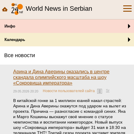
World News in Serbian
Инфо
Календарь
Все новости
Арина и Дина Аверины оказались в центре
скандала олимпийского масштаба на шоу
«Сокровища императора»
Sr
Новости пользователей сайта
29.05.2026 20:20
В китайской гонке за 1 миллион юаней накал страстей:
Арина и Дина Аверины окажутся под ударом на вылет из
проекта. Причина — разногласие с командой синих. Яна
и Марго Кошкины выскажут своё мнение о статусе
чемпионства и воспитании нижегородок. Новый выпуск
шоу «Сокровища императора» выйдет 31 мая в 18:30 на
телеканале ТНТ! Третий сезон проекта заставит зрителя