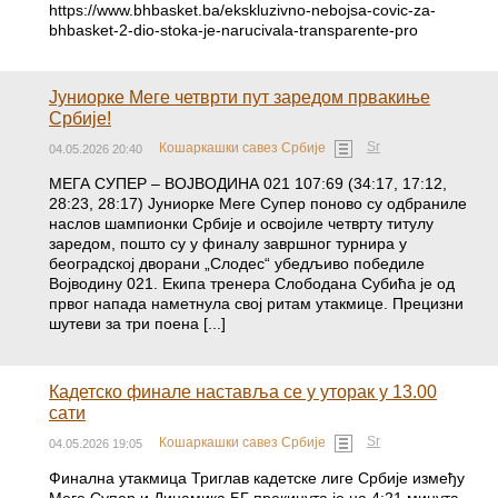
https://www.bhbasket.ba/ekskluzivno-nebojsa-covic-za-
bhbasket-2-dio-stoka-je-narucivala-transparente-pro
Јуниорке Меге четврти пут заредом првакиње
Србије!
Sr
Кошаркашки савез Србије
04.05.2026 20:40
МЕГА СУПЕР – ВОЈВОДИНА 021 107:69 (34:17, 17:12,
28:23, 28:17) Јуниорке Меге Супер поново су одбраниле
наслов шампионки Србије и освојиле четврту титулу
заредом, пошто су у финалу завршног турнира у
београдској дворани „Слодес“ убедљиво победиле
Војводину 021. Екипа тренера Слободана Субића је од
првог напада наметнула свој ритам утакмице. Прецизни
шутеви за три поена [...]
Кадетско финале наставља се у уторак у 13.00
сати
Sr
Кошаркашки савез Србије
04.05.2026 19:05
Финална утакмица Триглав кадетске лиге Србије између