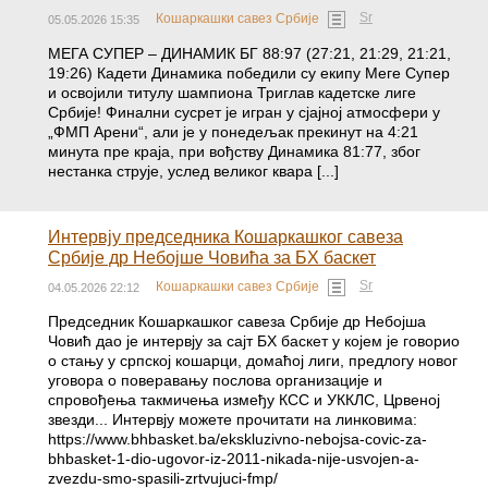
Sr
Кошаркашки савез Србије
05.05.2026 15:35
МЕГА СУПЕР – ДИНАМИК БГ 88:97 (27:21, 21:29, 21:21,
19:26) Кадети Динамика победили су екипу Меге Супер
и освојили титулу шампиона Триглав кадетске лиге
Србије! Финални сусрет је игран у сјајној атмосфери у
„ФМП Арени“, али је у понедељак прекинут на 4:21
минута пре краја, при вођству Динамика 81:77, због
нестанка струје, услед великог квара [...]
Интервју председника Кошаркашког савеза
Србије др Небојше Човића за БХ баскет
Sr
Кошаркашки савез Србије
04.05.2026 22:12
Председник Кошаркашког савеза Србије др Небојша
Човић дао је интервју за сајт БХ баскет у којем је говорио
о стању у српској кошарци, домаћој лиги, предлогу новог
уговора о поверавању послова организације и
спровођења такмичења између КСС и УККЛС, Црвеној
звезди... Интервју можете прочитати на линковима:
https://www.bhbasket.ba/ekskluzivno-nebojsa-covic-za-
bhbasket-1-dio-ugovor-iz-2011-nikada-nije-usvojen-a-
zvezdu-smo-spasili-zrtvujuci-fmp/