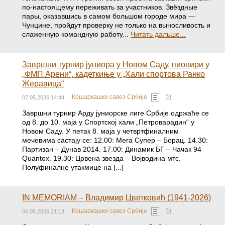
по-настоящему переживать за участников. Звёздные
пары, оказавшись в самом большом городе мира —
Чунцине, пройдут проверку не только на выносливость и
слаженную командную работу...
Читать дальше...
Завршни турнир јуниора у Новом Саду, пионири у
„ФМП Арени“, кадеткиње у „Хали спортова Ранко
Жеравица“
Sr
Кошаркашки савез Србије
07.05.2026 14:44
Завршни турнир Арду јуниорске лиге Србије одржаће се
од 8. до 10. маја у Спортској хали „Петроварадин“ у
Новом Саду. У петак 8. маја у четвртфиналним
мечевима састају се: 12.00: Мега Супер – Борац. 14.30:
Партизан – Дунав 2014. 17.00: Динамик БГ – Чачак 94
Quantox. 19.30: Црвена звезда – Војводина мтс.
Полуфиналне утакмице на [...]
IN MEMORIAM – Владимир Цветковић (1941-2026)
Sr
Кошаркашки савез Србије
06.05.2026 21:13