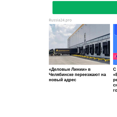
Russia24.pro
«Деловые Линии» в
С
Челябинске переезжают на
«
новый адрес
р
с
г