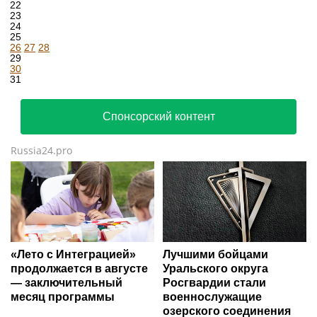
22
23
24
25
26
27
28
29
30
31
Спонсорский контент
Russia24.pro
«Лето с Интеграцией»
Лучшими бойцами
продолжается в августе
Уральского округа
— заключительный
Росгвардии стали
месяц программы
военнослужащие
озерского соединения