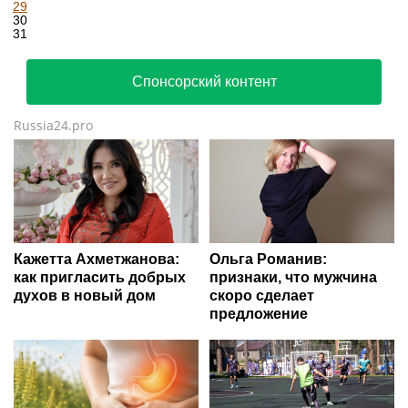
29
30
31
Спонсорский контент
Russia24.pro
Кажетта Ахметжанова:
Ольга Романив:
как пригласить добрых
признаки, что мужчина
духов в новый дом
скоро сделает
предложение