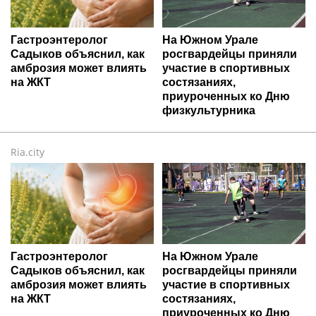
Гастроэнтеролог
На Южном Урале
Садыков объяснил, как
росгвардейцы приняли
амброзия может влиять
участие в спортивных
на ЖКТ
состязаниях,
приуроченных ко Дню
физкультурника
Ria.city
Гастроэнтеролог
На Южном Урале
Садыков объяснил, как
росгвардейцы приняли
амброзия может влиять
участие в спортивных
на ЖКТ
состязаниях,
приуроченных ко Дню