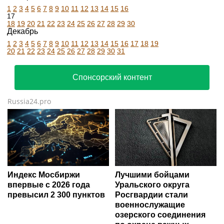
1
2
3
4
5
6
7
8
9
10
11
12
13
14
15
16
17
18
19
20
21
22
23
24
25
26
27
28
29
30
Декабрь
1
2
3
4
5
6
7
8
9
10
11
12
13
14
15
16
17
18
19
20
21
22
23
24
25
26
27
28
29
30
31
Спонсорский контент
Russia24.pro
Индекс Мосбиржи
Лучшими бойцами
впервые с 2026 года
Уральского округа
превысил 2 300 пунктов
Росгвардии стали
военнослужащие
озерского соединения