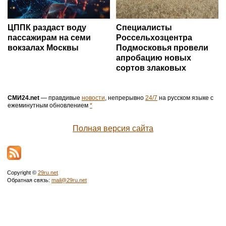
ЦППК раздаст воду
Специалисты
пассажирам на семи
Россельхозцентра
вокзалах Москвы
Подмосковья провели
апробацию новых
сортов злаковых
СМИ24.net
— правдивые
новости
, непрерывно
24/7
на русском языке с
ежеминутным обновлением
*
Полная версия сайта
Copyright ©
29ru.net
Обратная связь:
mail@29ru.net