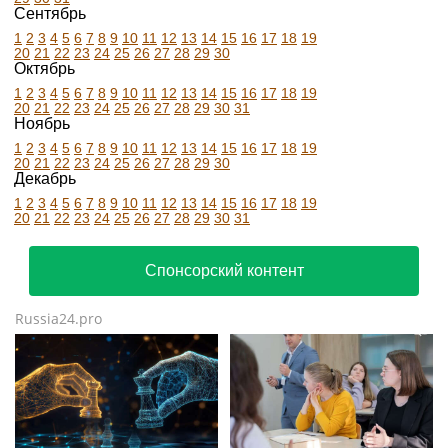
Сентябрь
1
2
3
4
5
6
7
8
9
10
11
12
13
14
15
16
17
18
19
20
21
22
23
24
25
26
27
28
29
30
Октябрь
1
2
3
4
5
6
7
8
9
10
11
12
13
14
15
16
17
18
19
20
21
22
23
24
25
26
27
28
29
30
31
Ноябрь
1
2
3
4
5
6
7
8
9
10
11
12
13
14
15
16
17
18
19
20
21
22
23
24
25
26
27
28
29
30
Декабрь
1
2
3
4
5
6
7
8
9
10
11
12
13
14
15
16
17
18
19
20
21
22
23
24
25
26
27
28
29
30
31
Спонсорский контент
Russia24.pro