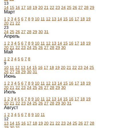
13
14
15
16
17
18
19
20
21
22
23
24
25
26
27
28
29
Март
1
2
3
4
5
6
7
8
9
10
11
12
13
14
15
16
17
18
19
20
21
22
23
24
25
26
27
28
29
30
31
Апрель
1
2
3
4
5
6
7
8
9
10
11
12
13
14
15
16
17
18
19
20
21
22
23
24
25
26
27
28
29
30
Май
1
2
3
4
5
6
7
8
9
10
11
12
13
14
15
16
17
18
19
20
21
22
23
24
25
26
27
28
29
30
31
Июнь
1
2
3
4
5
6
7
8
9
10
11
12
13
14
15
16
17
18
19
20
21
22
23
24
25
26
27
28
29
30
Июль
1
2
3
4
5
6
7
8
9
10
11
12
13
14
15
16
17
18
19
20
21
22
23
24
25
26
27
28
29
30
31
Август
1
2
3
4
5
6
7
8
9
10
11
12
13
14
15
16
17
18
19
20
21
22
23
24
25
26
27
28
29
30
31