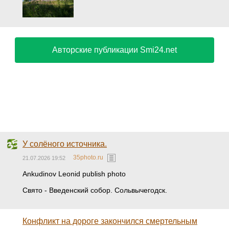
Авторские публикации Smi24.net
У солёного источника.
35photo.ru
21.07.2026 19:52
Ankudinov Leonid publish photo
Свято - Введенский собор. Сольвычегодск.
Конфликт на дороге закончился смертельным