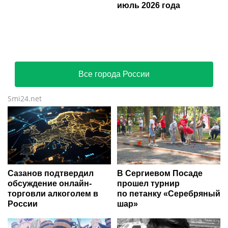
июль 2026 года
Все города России
Smi24.net
Сазанов подтвердил
В Сергиевом Посаде
обсуждение онлайн-
прошел турнир
торговли алкоголем в
по петанку «Серебряный
России
шар»