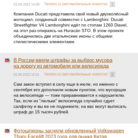
Yandex.ru (автомобильные новости)
03.09.2022 14:08
Компания Ducati представила свой новый двухколёсный
мотоцикл, созданный совместно с Lamborghini. Ducati
Streetfighter V4 Lamborghini идёт по стопам 1260 Diavel,
на этот раз опираясь на Huracán STO. В этом проекте
объединились две итальянские иконы с общими
стилистическими элементами.
В России ввели штрафы за выброс мусора
на дорогу из автомобиля или велосипеда
Yandex.ru (автомобильные новости)
02.09.2022 15:51
Сам закон вступил в силу еще в июле, но именно с
сентября его дополнили новым пунктом, что мусорщик
на велосипеде — тоже приравнивается к нарушителю.
Так, если из "люльки" велосипеда случайно сдует
салфетку и вы ее не поднимите, на вас могут выписать
штраф до 15 тысяч рублей.
Фотошпионы засняли обновленный Volkswagen
Tharu Facelift 2023 года для рынка Китая