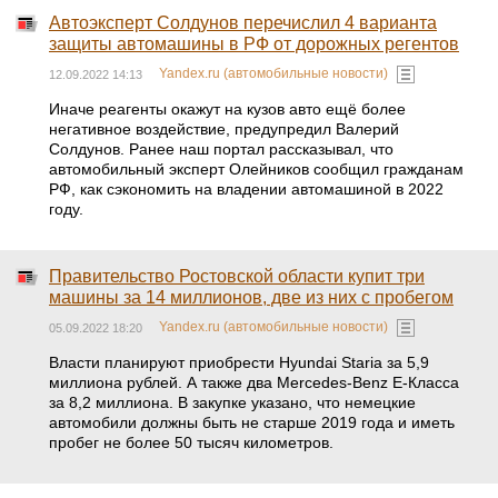
Автоэксперт Солдунов перечислил 4 варианта
защиты автомашины в РФ от дорожных регентов
Yandex.ru (автомобильные новости)
12.09.2022 14:13
Иначе реагенты окажут на кузов авто ещё более
негативное воздействие, предупредил Валерий
Солдунов. Ранее наш портал рассказывал, что
автомобильный эксперт Олейников сообщил гражданам
РФ, как сэкономить на владении автомашиной в 2022
году.
Правительство Ростовской области купит три
машины за 14 миллионов, две из них с пробегом
Yandex.ru (автомобильные новости)
05.09.2022 18:20
Власти планируют приобрести Hyundai Staria за 5,9
миллиона рублей. А также два Mercedes-Benz E-Класса
за 8,2 миллиона. В закупке указано, что немецкие
автомобили должны быть не старше 2019 года и иметь
пробег не более 50 тысяч километров.